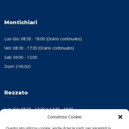
Montichiari
Lun-Gio: 08:30 - 18:00 (Orario continuato)
Ven: 08:30 - 17:30 (Orario continuato)
Sab: 09:00 - 12:00
Dom: CHIUSO
Rezzato
Lun-Gio: 08:30 - 12:30 e 14:30 - 18:00
Consenso Cookie
Ven: 08:30 - 12:30 e 14:30 - 17:30
Sab: 09:00 - 12:00
Questo sito utilizza i cookie, anche di terze parti, per garantirti la